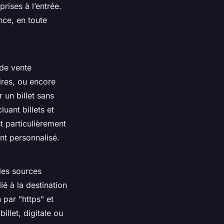
prises à l’entrée.
nce, en toute
 de vente
ires, ou encore
 un billet sans
uant billets et
t particulièrement
nt personnalisé.
 des sources
lié à la destination
par "https" et
illet, digitale ou