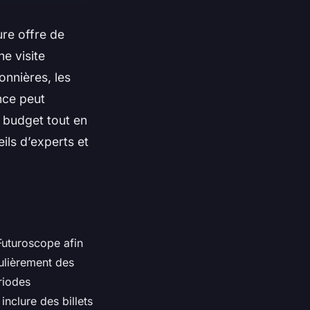
re offre de
ne visite
onnières, les
nce peut
 budget tout en
ils d’experts et
Futuroscope afin
ulièrement des
riodes
nclure des billets