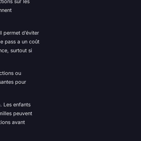
tions sur les
ennent
l permet d’éviter
 Ce pass a un coût
nce, surtout si
ctions ou
santes pour
e. Les enfants
milles peuvent
tions avant