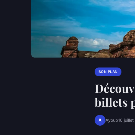
BON PLAN
Découvr
billets
A
Ayoub
10 juille