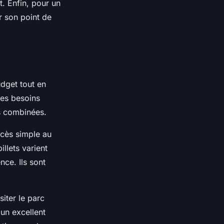
. Enfin, pour un
ir son point de
udget tout en
des besoins
s combinées.
accès simple au
llets varient
nce. Ils sont
iter le parc
t un excellent