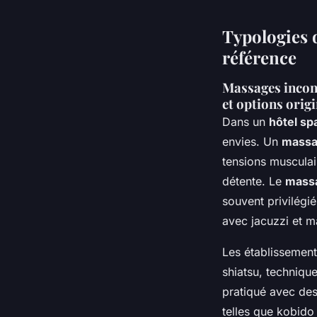
Typologies d
référence
Massages incont
et options orig
Dans un
hôtel sp
envies. Un
massa
tensions musculai
détente. Le
massa
souvent privilég
avec jacuzzi et 
Les établissement
shiatsu, techniqu
pratiqué avec des 
telles que kobido