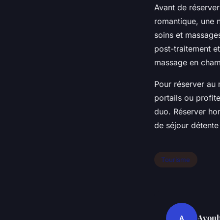
Avant de réserver
romantique, une n
soins et massages 
post-traitement et
massage en cham
Pour réserver au m
portails ou profi
duo. Réserver hor
de séjour détent
Tourisme
Ayou
A