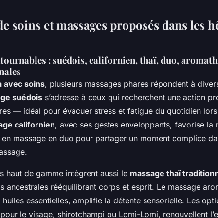
e soins et massages proposés dans les hô
ournables : suédois, californien, thaï, duo, aromath
inales
a avec soins
, plusieurs massages phares répondent à diver
ge suédois
s’adresse à ceux qui recherchent une action pr
res — idéal pour évacuer stress et fatigue du quotidien lors
ge californien
, avec ses gestes enveloppants, favorise la r
ié en massage en duo pour partager un moment complice d
massage.
s haut de gamme intègrent aussi le
massage thaï tradition
es ancestrales rééquilibrant corps et esprit. Le massage aro
huiles essentielles, amplifie la détente sensorielle. Les opti
 pour le visage, shirotchampi ou Lomi-Lomi, renouvellent l’