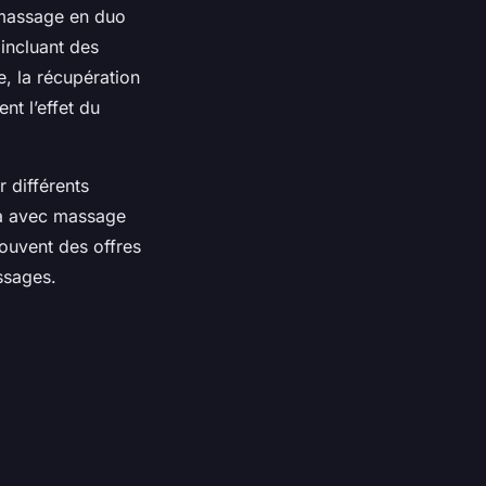
n massage en duo
incluant des
e, la récupération
nt l’effet du
r différents
pa avec massage
souvent des offres
ssages.