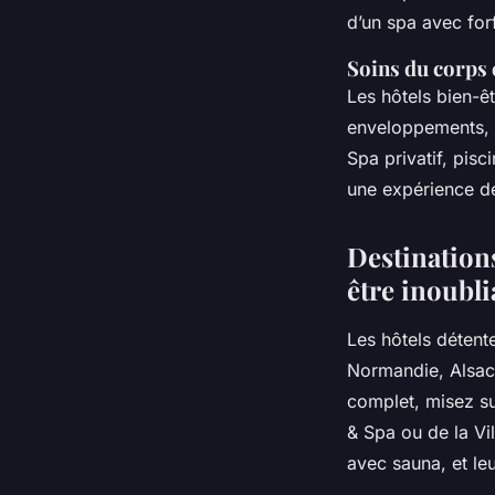
d’un spa avec for
Soins du corps 
Les hôtels bien-
enveloppements, r
Spa privatif, pisc
une expérience de
Destinations
être inoubli
Les hôtels détent
Normandie, Alsace
complet, misez su
& Spa ou de la Vil
avec sauna, et le