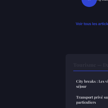
Voir tous les arti
Tourisme — Da
City breaks : Les v
séjour
Transport privé sur
particuliers