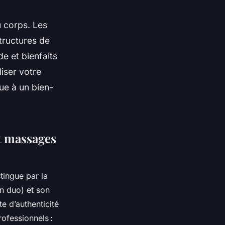
u corps. Les
tructures de
de et bienfaits
liser votre
ue à un bien-
et massages
tingue par la
en duo) et son
e d’authenticité
ofessionnels :