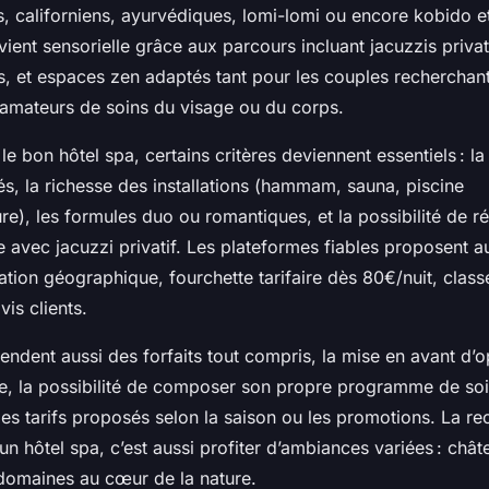
 californiens, ayurvédiques, lomi-lomi ou encore kobido e
vient sensorielle grâce aux parcours incluant jacuzzis priv
s, et espaces zen adaptés tant pour les couples rechercha
amateurs de soins du visage ou du corps.
le bon hôtel spa, certains critères deviennent essentiels : l
és, la richesse des installations (hammam, sauna, piscine
ure), les formules duo ou romantiques, et la possibilité de r
 avec jacuzzi privatif. Les plateformes fiables proposent a
ituation géographique, fourchette tarifaire dès 80€/nuit, clas
vis clients.
endent aussi des forfaits tout compris, la mise en avant d’o
te, la possibilité de composer son propre programme de soin
les tarifs proposés selon la saison ou les promotions. La r
un hôtel spa, c’est aussi profiter d’ambiances variées : chât
domaines au cœur de la nature.