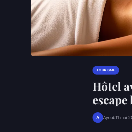
TOURISME
Hôtel a
escape 
A
Ayoub
11 mai 