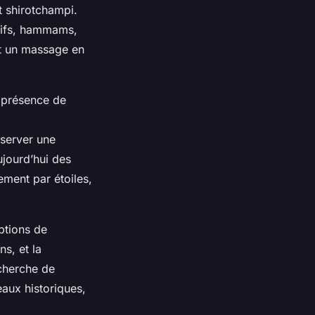
t shirotchampi.
atifs, hammams,
nt un massage en
a présence de
éserver une
ujourd’hui des
sement par étoiles,
ptions de
s, et la
echerche de
eaux historiques,