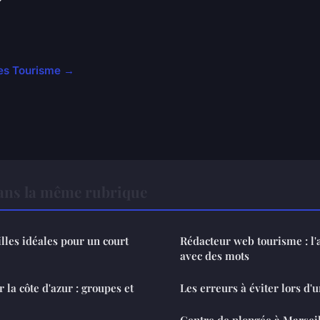
cles Tourisme →
ns la même rubrique
illes idéales pour un court
Rédacteur web tourisme : l'a
avec des mots
 la côte d'azur : groupes et
Les erreurs à éviter lors d'u
Centre de plongée à Marseil