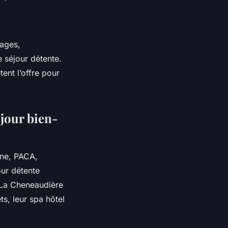
ages,
 séjour détente.
ent l’offre pour
éjour bien-
gne, PACA,
our détente
e La Cheneaudière
ts, leur spa hôtel