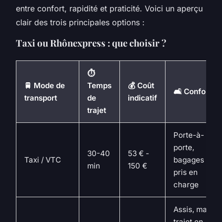
entre confort, rapidité et praticité. Voici un aperçu
clair des trois principales options :
Taxi ou Rhônexpress : que choisir ?
⏱
🚆 Mode de
Temps
💰 Coût
🛋 Confort
transport
de
indicatif
trajet
Porte-à-
porte,
30-40
53 € -
Taxi / VTC
bagages
min
150 €
pris en
charge
Assis, mais
trajet en